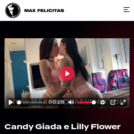
Play
00:29
Play
Mute
Settings
PIP
Ent
full
Candy Giada e Lilly Flower